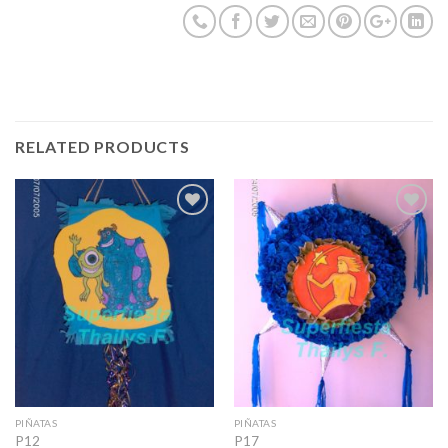
RELATED PRODUCTS
Add to
Add to
Wishlist
Wishlist
PIÑATAS
PIÑATAS
P12
P17