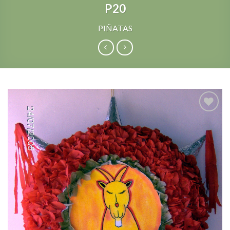
P20
PIÑATAS
Add to
Wishlist