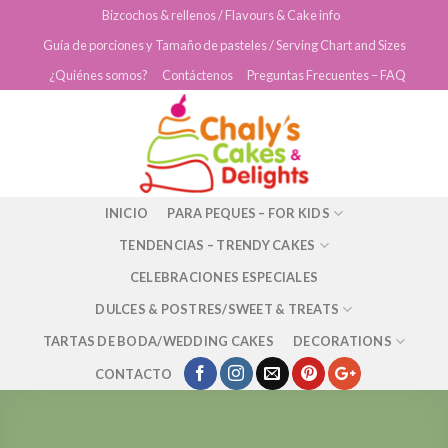
Skip
Bizcochos & rellenos / Flavours & Cake info
to
Guía de porciones y Tamaño de pasteles / Serving Chart and Sizes
content
¿Quiénes somos?
Contáctenos
Preguntas Frecuentes – FAQ
INICIO
PARA PEQUES – FOR KIDS
TENDENCIAS – TRENDY CAKES
CELEBRACIONES ESPECIALES
DULCES & POSTRES/SWEET & TREATS
TARTAS DE BODA/WEDDING CAKES
DECORATIONS
CONTACTO